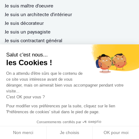
Je suis maître d'oeuvre
Je suis un architecte d'intérieur
Je suis décorateur
Je suis un paysagiste
Je suis contractant général
Inscription pro
Salut c'est nous...
Parrainer ses entreprises
les Cookies !
Gérer ses appels d'offres
On a attendu d'être sûrs que le contenu de
Encaisser ses factures
ce site vous intéresse avant de vous
Questions Fréquentes
déranger, mais on aimerait bien vous accompagner pendant votre
visite...
C'est OK pour vous ?
Pour modifier vos préférences par la suite, cliquez sur le lien
Nos services
'Préférences de cookies' situé dans le pied de page.
Archidvisor Plus
Consentements certifiés par
Trouver un architecte selon votre type de travaux
Non merci
Je choisis
OK pour moi
Trouver un architecte dans votre ville