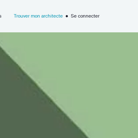
s
Trouver mon architecte
●
Se connecter