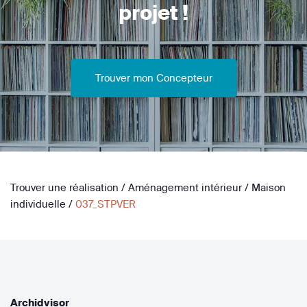
projet !
Trouver mon Concepteur
Trouver une réalisation
/
Aménagement intérieur
/
Maison
individuelle
/
037_STPVER
Archidvisor