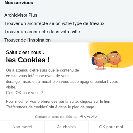
Nos services
Archidvisor Plus
Trouver un architecte selon votre type de travaux
Trouver un architecte dans votre ville
Trouver de l'inspiration
Salut c'est nous...
les Cookies !
Rejoignez-nous !
On a attendu d'être sûrs que le contenu de
ce site vous intéresse avant de vous
déranger, mais on aimerait bien vous accompagner pendant votre
visite...
C'est OK pour vous ?
Pour modifier vos préférences par la suite, cliquez sur le lien
'Préférences de cookies' situé dans le pied de page.
Archidvisor
Consentements certifiés par
13 Rue des Cordeliers, 33000 Bordeaux, France
Non merci
Je choisis
OK pour moi