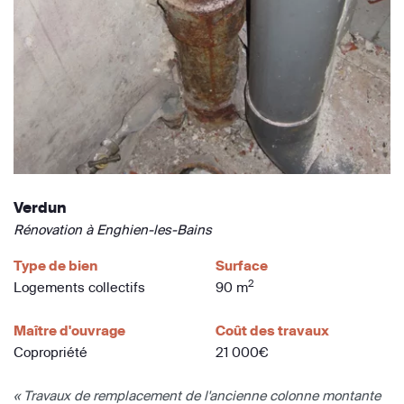
Verdun
Rénovation à Enghien-les-Bains
Type de bien
Surface
2
Logements collectifs
90 m
Maître d'ouvrage
Coût des travaux
Copropriété
21 000€
« Travaux de remplacement de l'ancienne colonne montante