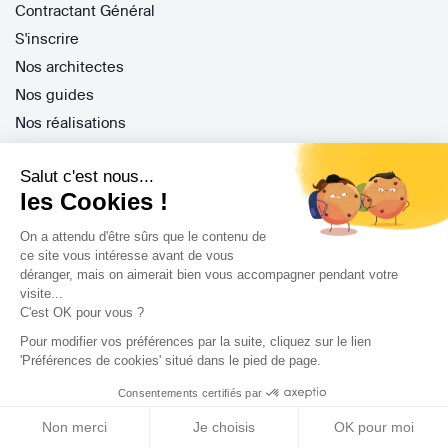
Contractant Général
S'inscrire
Nos architectes
Nos guides
Nos réalisations
Nos avis
Salut c'est nous...
les Cookies !
On a attendu d'être sûrs que le contenu de
ce site vous intéresse avant de vous
déranger, mais on aimerait bien vous accompagner pendant votre
Professionnels
visite...
C'est OK pour vous ?
Je suis architecte
Pour modifier vos préférences par la suite, cliquez sur le lien
Je suis une entreprise
'Préférences de cookies' situé dans le pied de page.
Je suis maître d'oeuvre
Consentements certifiés par
Je suis un architecte d'intérieur
Non merci
Je choisis
OK pour moi
Je suis décorateur