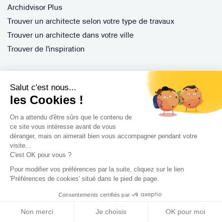
Archidvisor Plus
Trouver un architecte selon votre type de travaux
Trouver un architecte dans votre ville
Trouver de l'inspiration
Rejoignez-nous !
Salut c'est nous...
les Cookies !
On a attendu d'être sûrs que le contenu de
ce site vous intéresse avant de vous
déranger, mais on aimerait bien vous accompagner pendant votre
visite...
C'est OK pour vous ?
Pour modifier vos préférences par la suite, cliquez sur le lien
Archidvisor
'Préférences de cookies' situé dans le pied de page.
13 Rue des Cordeliers, 33000 Bordeaux, France
Consentements certifiés par
Copyright 2021
Non merci
Je choisis
OK pour moi