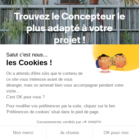
Trouvez le Concepteur le
plus adapté à votre
projet !
Salut c'est nous...
les Cookies !
Trouver mon professionnel
On a attendu d'être sûrs que le contenu de
ce site vous intéresse avant de vous
déranger, mais on aimerait bien vous accompagner pendant votre
visite...
C'est OK pour vous ?
Pour modifier vos préférences par la suite, cliquez sur le lien
'Préférences de cookies' situé dans le pied de page.
Trouver une réalisation
/
Aménagement extérieur
/
Maison
Consentements certifiés par
individuelle
/
Le chalet apaisant - Conception et Réalisation
Non merci
Je choisis
OK pour moi