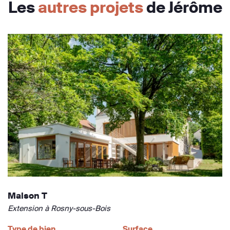
Les
autres projets
de Jérôme
Maison T
Extension à Rosny-sous-Bois
Type de bien
Surface