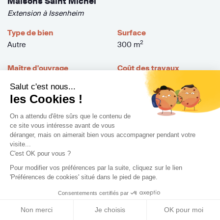
Maisons Saint Michel
Extension à Issenheim
Type de bien
Surface
2
Autre
300 m
Maître d'ouvrage
Coût des travaux
Association
800 000€
Salut c'est nous...
les Cookies !
« Nouveaux espaces d'accueil pour la maison Saint Michel
afin de recevoir les... »
On a attendu d'être sûrs que le contenu de
ce site vous intéresse avant de vous
déranger, mais on aimerait bien vous accompagner pendant votre
visite...
C'est OK pour vous ?
Pour modifier vos préférences par la suite, cliquez sur le lien
'Préférences de cookies' situé dans le pied de page.
Consentements certifiés par
Non merci
Je choisis
OK pour moi