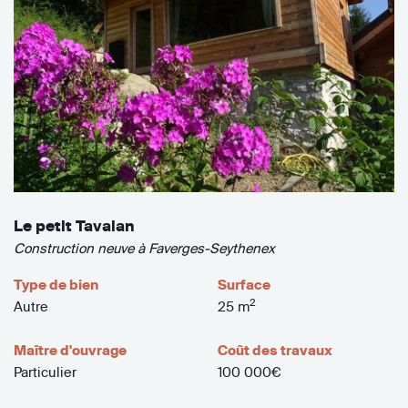
Le petit Tavalan
Construction neuve à Faverges-Seythenex
Type de bien
Surface
2
Autre
25 m
Maître d'ouvrage
Coût des travaux
Particulier
100 000€