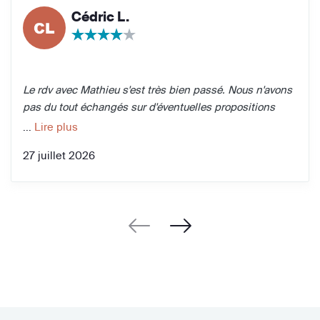
Cédric L.
Le rdv avec Mathieu s'est très bien passé. Nous n'avons
pas du tout échangés sur d'éventuelles propositions
mais il a bien pris note de nos demandes.
...
Lire plus
27 juillet 2026