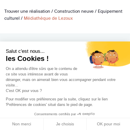
Trouver une réalisation
/
Construction neuve
/
Equipement
culturel
/
Médiathèque de Lezoux
Salut c'est nous...
les Cookies !
Archidvisor
On a attendu d'être sûrs que le contenu de
À propos
ce site vous intéresse avant de vous
déranger, mais on aimerait bien vous accompagner pendant votre
Notre blog
visite...
Presse
C'est OK pour vous ?
Nos partenaires
Pour modifier vos préférences par la suite, cliquez sur le lien
Nous contacter
'Préférences de cookies' situé dans le pied de page.
CGV / CGU
Consentements certifiés par
Politique de confidentialité
Non merci
Je choisis
OK pour moi
Gestion des cookies