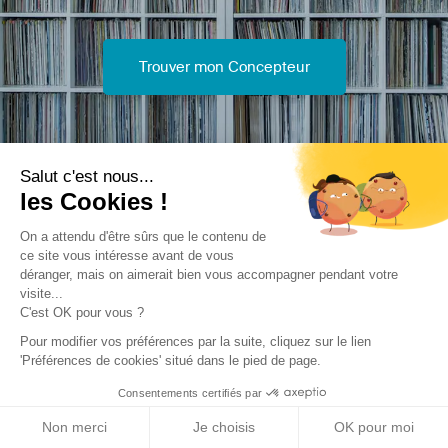
Trouver mon Concepteur
Salut c'est nous...
les Cookies !
Trouver une réalisation
/
Construction neuve
/
Equipement
On a attendu d'être sûrs que le contenu de
de loisirs
/
Centre d'animation
ce site vous intéresse avant de vous
déranger, mais on aimerait bien vous accompagner pendant votre
visite...
C'est OK pour vous ?
Pour modifier vos préférences par la suite, cliquez sur le lien
'Préférences de cookies' situé dans le pied de page.
Archidvisor
Consentements certifiés par
Non merci
Je choisis
OK pour moi
À propos