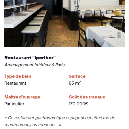
Restaurant "Iperiber"
Aménagement intérieur à Paris
Type de bien
Surface
2
Restaurant
85 m
Maître d'ouvrage
Coût des travaux
Particulier
170 000€
« Ce restaurant gastronomique espagnol est situé rue de
montmorency au cœur de... »