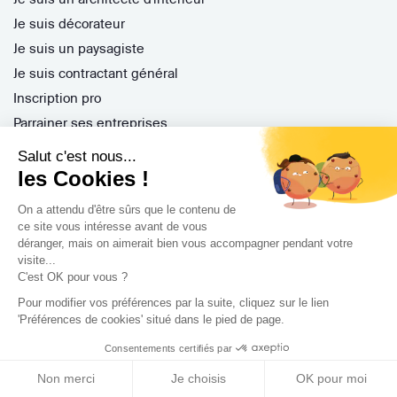
Je suis décorateur
Je suis un paysagiste
Je suis contractant général
Inscription pro
Parrainer ses entreprises
Gérer ses appels d'offres
Salut c'est nous...
Encaisser ses factures
les Cookies !
Questions Fréquentes
On a attendu d'être sûrs que le contenu de
ce site vous intéresse avant de vous
déranger, mais on aimerait bien vous accompagner pendant votre
visite...
Nos services
C'est OK pour vous ?
Archidvisor Plus
Pour modifier vos préférences par la suite, cliquez sur le lien
'Préférences de cookies' situé dans le pied de page.
Trouver un architecte selon votre type de travaux
Trouver un architecte dans votre ville
Consentements certifiés par
Trouver de l'inspiration
Non merci
Je choisis
OK pour moi