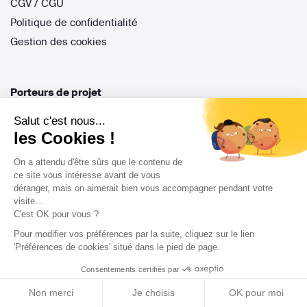
CGV / CGU
Politique de confidentialité
Gestion des cookies
Porteurs de projet
Salut c'est nous...
Comment ça marche ?
les Cookies !
Questions fréquentes
Mission de conseil
On a attendu d'être sûrs que le contenu de
ce site vous intéresse avant de vous
Contractant Général
déranger, mais on aimerait bien vous accompagner pendant votre
S'inscrire
visite...
C'est OK pour vous ?
Nos architectes
Pour modifier vos préférences par la suite, cliquez sur le lien
Nos guides
'Préférences de cookies' situé dans le pied de page.
Nos réalisations
Consentements certifiés par
Nos avis
Non merci
Je choisis
OK pour moi