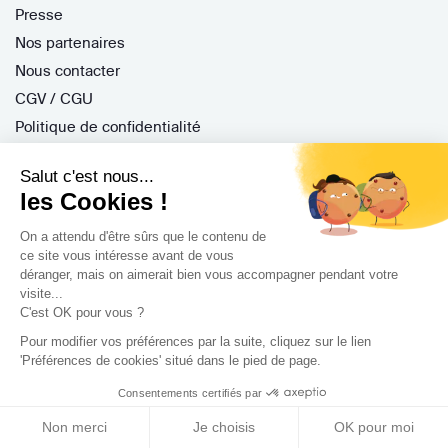
Presse
Nos partenaires
Nous contacter
CGV / CGU
Politique de confidentialité
Gestion des cookies
Salut c'est nous...
les Cookies !
Porteurs de projet
On a attendu d'être sûrs que le contenu de
ce site vous intéresse avant de vous
Comment ça marche ?
déranger, mais on aimerait bien vous accompagner pendant votre
visite...
Questions fréquentes
C'est OK pour vous ?
Mission de conseil
Pour modifier vos préférences par la suite, cliquez sur le lien
Contractant Général
'Préférences de cookies' situé dans le pied de page.
S'inscrire
Consentements certifiés par
Nos architectes
Non merci
Je choisis
OK pour moi
Nos guides