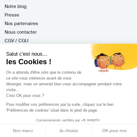
Notre blog
Presse
Nos partenaires
Nous contacter
CGV / CGU
Politique de confidentialité
Salut c'est nous...
Gestion des cookies
les Cookies !
On a attendu d'être sûrs que le contenu de
ce site vous intéresse avant de vous
Porteurs de projet
déranger, mais on aimerait bien vous accompagner pendant votre
visite...
Comment ça marche ?
C'est OK pour vous ?
Questions fréquentes
Pour modifier vos préférences par la suite, cliquez sur le lien
Mission de conseil
'Préférences de cookies' situé dans le pied de page.
Contractant Général
Consentements certifiés par
S'inscrire
Non merci
Je choisis
OK pour moi
Nos architectes