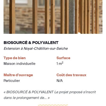
BIOSOURCÉ & POLYVALENT
Extension à Noyal-Châtillon-sur-Seiche
Type de bien
Surface
2
Maison individuelle
1 m
Maître d'ouvrage
Coût des travaux
Particulier
N/A
« BIOSOURCÉ & POLYVALENT Le projet proposé s'inscrit
dans le prolongement de... »