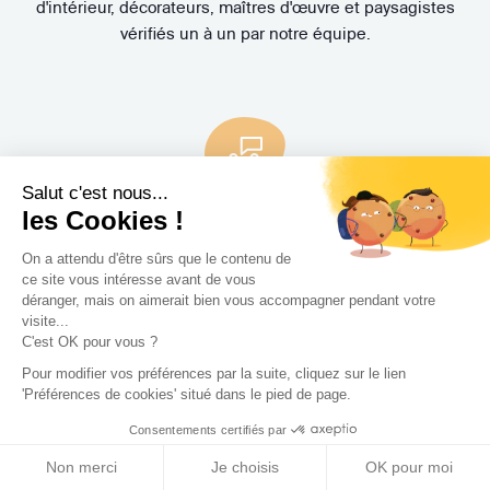
d'intérieur, décorateurs, maîtres d'œuvre et paysagistes
vérifiés un à un par notre équipe.
Salut c'est nous...
les Cookies !
Un accompagnement de
A à Z
On a attendu d'être sûrs que le contenu de
Nos Experts Travaux vous aident à trouver le Concepteur
ce site vous intéresse avant de vous
(architecte, architecte d'intérieur, décorateur, maître
déranger, mais on aimerait bien vous accompagner pendant votre
d'œuvre, paysagiste) idéal et suivent l'évolution de votre
visite...
C'est OK pour vous ?
projet. Bénéficiez également de la Protection Juridique
Travaux MMA offerte et de nombreuses garanties
Pour modifier vos préférences par la suite, cliquez sur le lien
'Préférences de cookies' situé dans le pied de page.
exclusives.
Consentements certifiés par
Non merci
Je choisis
OK pour moi