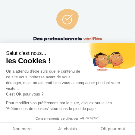
Des professionnels
vérifiés
Nous comptabilisons plus de 2 500 architectes, architectes
Salut c'est nous...
d'intérieur, décorateurs, maîtres d'œuvre et paysagistes
les Cookies !
vérifiés un à un par notre équipe.
On a attendu d'être sûrs que le contenu de
ce site vous intéresse avant de vous
déranger, mais on aimerait bien vous accompagner pendant votre
visite...
C'est OK pour vous ?
Pour modifier vos préférences par la suite, cliquez sur le lien
'Préférences de cookies' situé dans le pied de page.
Un accompagnement de
A à Z
Consentements certifiés par
Non merci
Je choisis
OK pour moi
Nos Experts Travaux vous aident à trouver le Concepteur