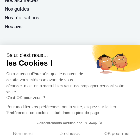
Nos architectes
Nos guides
Nos réalisations
Nos avis
Salut c'est nous...
les Cookies !
Professionnels
On a attendu d'être sûrs que le contenu de
Je suis architecte
ce site vous intéresse avant de vous
déranger, mais on aimerait bien vous accompagner pendant votre
Je suis une entreprise
visite...
Je suis maître d'oeuvre
C'est OK pour vous ?
Je suis un architecte d'intérieur
Pour modifier vos préférences par la suite, cliquez sur le lien
'Préférences de cookies' situé dans le pied de page.
Je suis décorateur
Consentements certifiés par
Je suis un paysagiste
Je suis contractant général
Non merci
Je choisis
OK pour moi