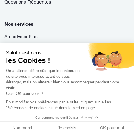
Questions Fréquentes
Nos services
Archidvisor Plus
Trouver un architecte selon votre type de travaux
Salut c'est nous...
Trouver un architecte dans votre ville
les Cookies !
Trouver de l'inspiration
On a attendu d'être sûrs que le contenu de
ce site vous intéresse avant de vous
déranger, mais on aimerait bien vous accompagner pendant votre
Rejoignez-nous !
visite...
C'est OK pour vous ?
Pour modifier vos préférences par la suite, cliquez sur le lien
'Préférences de cookies' situé dans le pied de page.
Consentements certifiés par
Non merci
Je choisis
OK pour moi