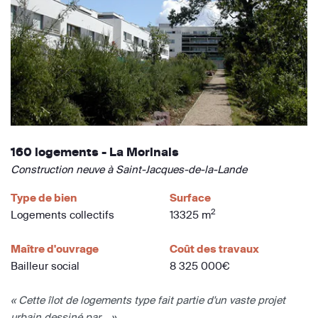
160 logements - La Morinais
Construction neuve à Saint-Jacques-de-la-Lande
Type de bien
Surface
2
Logements collectifs
13325 m
Maître d'ouvrage
Coût des travaux
Bailleur social
8 325 000€
« Cette îlot de logements type fait partie d'un vaste projet
urbain dessiné par... »