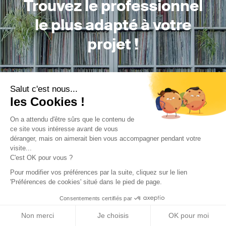
Trouvez le professionnel
le plus adapté à votre
projet !
Salut c'est nous...
Trouver mon Concepteur
les Cookies !
On a attendu d'être sûrs que le contenu de
ce site vous intéresse avant de vous
déranger, mais on aimerait bien vous accompagner pendant votre
visite...
C'est OK pour vous ?
Trouver une réalisation
/
Construction neuve
/
Logements
Pour modifier vos préférences par la suite, cliquez sur le lien
'Préférences de cookies' situé dans le pied de page.
collectifs
/
57 logements - Gabriel Péri
Consentements certifiés par
Non merci
Je choisis
OK pour moi