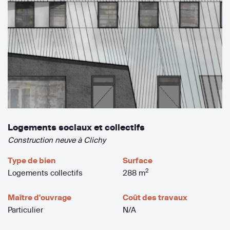
Logements sociaux et collectifs
Construction neuve à Clichy
Type de bien
Surface
2
Logements collectifs
288 m
Maître d'ouvrage
Coût des travaux
Particulier
N/A