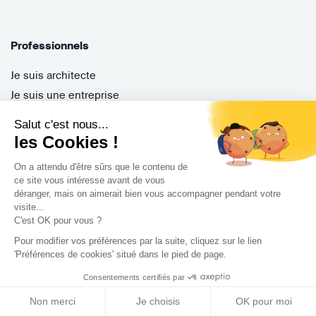
Professionnels
Je suis architecte
Je suis une entreprise
Je suis maître d'oeuvre
Salut c'est nous...
Je suis un architecte d'intérieur
les Cookies !
Je suis décorateur
On a attendu d'être sûrs que le contenu de
Je suis un paysagiste
ce site vous intéresse avant de vous
Je suis contractant général
déranger, mais on aimerait bien vous accompagner pendant votre
visite...
Inscription pro
C'est OK pour vous ?
Parrainer ses entreprises
Pour modifier vos préférences par la suite, cliquez sur le lien
Gérer ses appels d'offres
'Préférences de cookies' situé dans le pied de page.
Encaisser ses factures
Consentements certifiés par
Questions Fréquentes
Non merci
Je choisis
OK pour moi