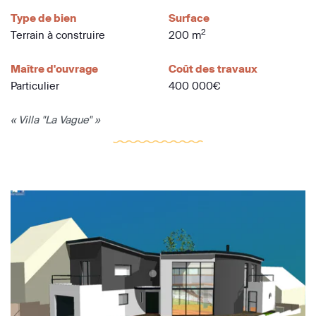
Type de bien
Surface
2
Terrain à construire
200 m
Maître d'ouvrage
Coût des travaux
Particulier
400 000€
« Villa "La Vague" »