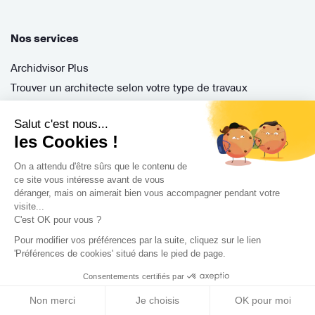
Nos services
Archidvisor Plus
Trouver un architecte selon votre type de travaux
Trouver un architecte dans votre ville
Salut c'est nous...
Trouver de l'inspiration
les Cookies !
On a attendu d'être sûrs que le contenu de
Rejoignez-nous !
ce site vous intéresse avant de vous
déranger, mais on aimerait bien vous accompagner pendant votre
visite...
C'est OK pour vous ?
Pour modifier vos préférences par la suite, cliquez sur le lien
'Préférences de cookies' situé dans le pied de page.
Consentements certifiés par
Non merci
Je choisis
OK pour moi
Archidvisor