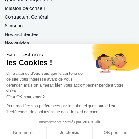
Mission de conseil
Contractant Général
S'inscrire
Nos architectes
Nos guides
Nos réalisations
Salut c'est nous...
Nos avis
les Cookies !
On a attendu d'être sûrs que le contenu de
ce site vous intéresse avant de vous
déranger, mais on aimerait bien vous accompagner pendant votre
visite...
C'est OK pour vous ?
Professionnels
Pour modifier vos préférences par la suite, cliquez sur le lien
'Préférences de cookies' situé dans le pied de page.
Je suis architecte
Je suis une entreprise
Consentements certifiés par
Je suis maître d'oeuvre
Non merci
Je choisis
OK pour moi