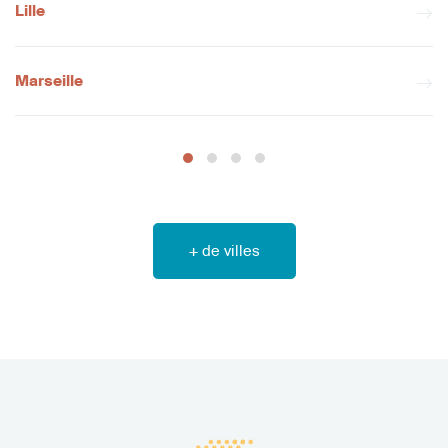
Lille
Marseille
+ de villes