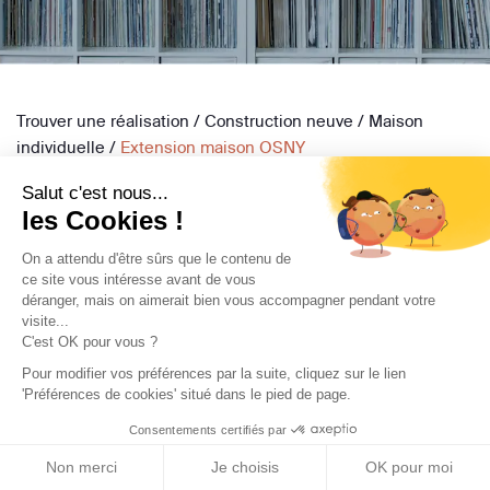
Trouver une réalisation
/
Construction neuve
/
Maison
individuelle
/
Extension maison OSNY
Salut c'est nous...
les Cookies !
On a attendu d'être sûrs que le contenu de
ce site vous intéresse avant de vous
déranger, mais on aimerait bien vous accompagner pendant votre
Archidvisor
visite...
C'est OK pour vous ?
À propos
Pour modifier vos préférences par la suite, cliquez sur le lien
Notre blog
'Préférences de cookies' situé dans le pied de page.
Presse
Consentements certifiés par
Nos partenaires
Non merci
Je choisis
OK pour moi
Nous contacter