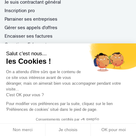
Je suis contractant général
Inscription pro
Parrainer ses entreprises
Gérer ses appels d'offres
Encaisser ses factures
Questions Fréquentes
Salut c'est nous...
les Cookies !
Nos services
On a attendu d'être sûrs que le contenu de
ce site vous intéresse avant de vous
Archidvisor Plus
déranger, mais on aimerait bien vous accompagner pendant votre
Trouver un architecte selon votre type de travaux
visite...
C'est OK pour vous ?
Trouver un architecte dans votre ville
Pour modifier vos préférences par la suite, cliquez sur le lien
Trouver de l'inspiration
'Préférences de cookies' situé dans le pied de page.
Consentements certifiés par
Rejoignez-nous !
Non merci
Je choisis
OK pour moi