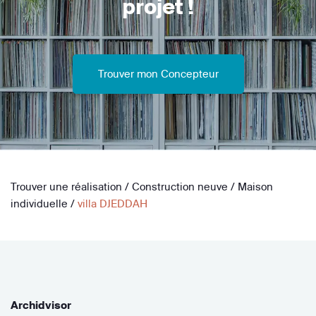
projet !
Trouver mon Concepteur
Trouver une réalisation
/
Construction neuve
/
Maison
individuelle
/
villa DJEDDAH
Archidvisor