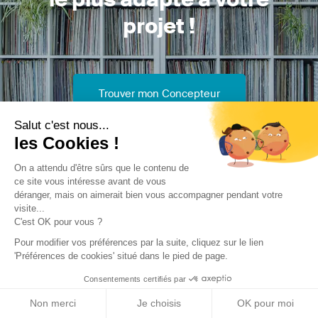
projet !
Trouver mon Concepteur
Salut c'est nous...
les Cookies !
On a attendu d'être sûrs que le contenu de
ce site vous intéresse avant de vous
déranger, mais on aimerait bien vous accompagner pendant votre
Trouver une réalisation
/
Construction neuve
/
Maison
visite...
C'est OK pour vous ?
individuelle
/
maison a Gerone
Pour modifier vos préférences par la suite, cliquez sur le lien
'Préférences de cookies' situé dans le pied de page.
Consentements certifiés par
Non merci
Je choisis
OK pour moi