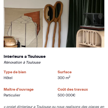
interieurs a Toulouse
Rénovation à Toulouse
Type de bien
Surface
2
Hôtel
300 m
Maître d'ouvrage
Coût des travaux
Particulier
500 000€
« projet dínterieur a Toulouse ou nous realisons des pieces en