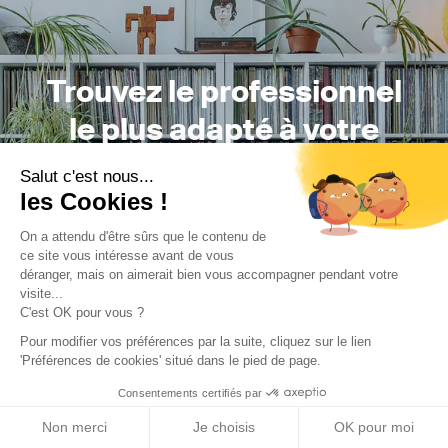
Trouvez le professionnel
le plus adapté à votre
projet !
Salut c'est nous...
les Cookies !
On a attendu d'être sûrs que le contenu de
ce site vous intéresse avant de vous
Trouver mon Concepteur
déranger, mais on aimerait bien vous accompagner pendant votre
visite...
C'est OK pour vous ?
Pour modifier vos préférences par la suite, cliquez sur le lien
'Préférences de cookies' situé dans le pied de page.
Consentements certifiés par
Trouver une réalisation
/
Construction neuve
/
Maison
Non merci
Je choisis
OK pour moi
individuelle
/
MAISON ATELIER D'ARTISTE