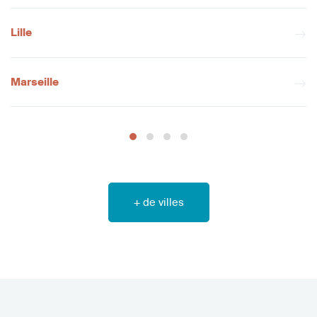
Lille
Marseille
+ de villes