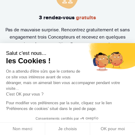
3 rendez-vous
gratuits
Pas de mauvaise surprise. Rencontrez gratuitement et sans
engagement trois Concepteurs et recevez en quelques
jours leur proposition d'accompagnement.
Salut c'est nous...
les Cookies !
On a attendu d'être sûrs que le contenu de
ce site vous intéresse avant de vous
déranger, mais on aimerait bien vous accompagner pendant votre
visite...
C'est OK pour vous ?
Pour modifier vos préférences par la suite, cliquez sur le lien
Trouvez le professionnel
'Préférences de cookies' situé dans le pied de page.
le plus adapté à votre
Consentements certifiés par
projet !
Non merci
Je choisis
OK pour moi