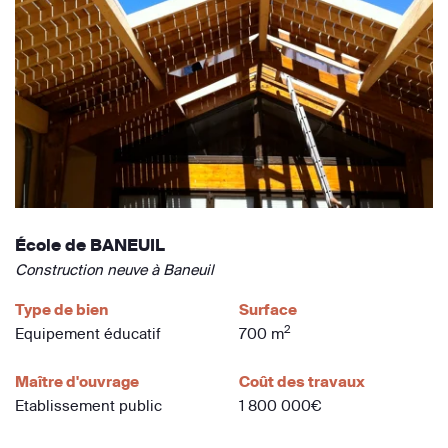
École de BANEUIL
Construction neuve à Baneuil
Type de bien
Surface
2
Equipement éducatif
700 m
Maître d'ouvrage
Coût des travaux
Etablissement public
1 800 000€