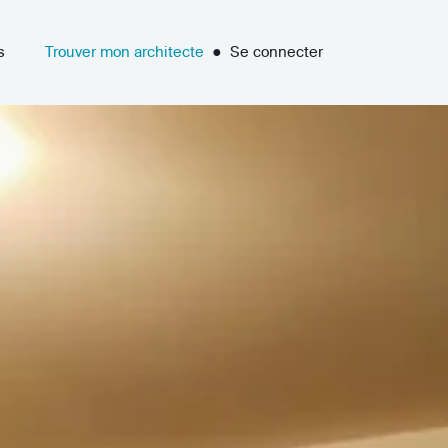
s
Trouver mon architecte
●
Se connecter