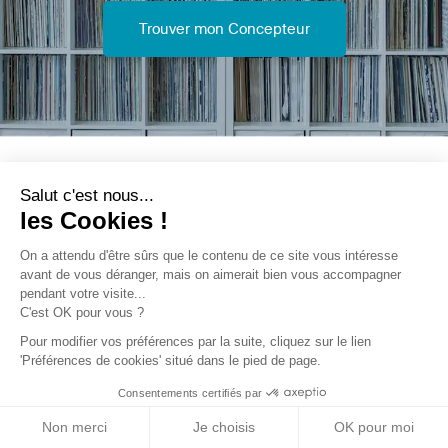
Trouver mon Concepteur
Salut c'est nous...
Trouver une réalisation
/
Construction neuve
/
Maison
les Cookies !
individuelle
/
Serre tropicale
On a attendu d'être sûrs que le contenu de
ce site vous intéresse avant de vous
déranger, mais on aimerait bien vous accompagner pendant votre
visite...
C'est OK pour vous ?
Pour modifier vos préférences par la suite, cliquez sur le lien
Archidvisor
'Préférences de cookies' situé dans le pied de page.
Consentements certifiés par
À propos
Notre blog
Non merci
Je choisis
OK pour moi