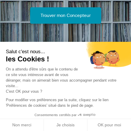
Trouver mon Concepteur
Salut c'est nous...
les Cookies !
Trouver une réalisation
/
Construction neuve
/
Maison
individuelle
/
Tout en longueur
On a attendu d'être sûrs que le contenu de
ce site vous intéresse avant de vous
déranger, mais on aimerait bien vous accompagner pendant votre
visite...
C'est OK pour vous ?
Pour modifier vos préférences par la suite, cliquez sur le lien
'Préférences de cookies' situé dans le pied de page.
Archidvisor
Consentements certifiés par
À propos
Non merci
Je choisis
OK pour moi