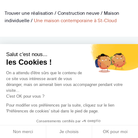
Trouver une réalisation
/
Construction neuve
/
Maison
individuelle
/
Une maison contemporaine à St-Cloud
Salut c'est nous...
les Cookies !
Archidvisor
On a attendu d'être sûrs que le contenu de
À propos
ce site vous intéresse avant de vous
déranger, mais on aimerait bien vous accompagner pendant votre
Notre blog
visite...
Presse
C'est OK pour vous ?
Nos partenaires
Pour modifier vos préférences par la suite, cliquez sur le lien
'Préférences de cookies' situé dans le pied de page.
Nous contacter
CGV / CGU
Consentements certifiés par
Politique de confidentialité
Non merci
Je choisis
OK pour moi