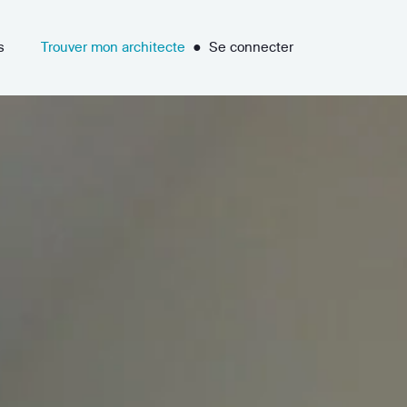
s
Trouver mon architecte
●
Se connecter