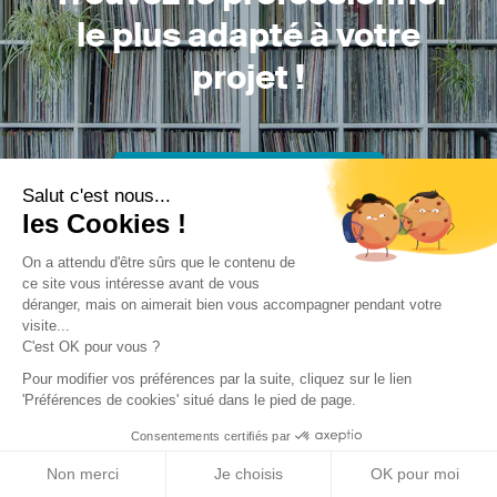
le plus adapté à votre
projet !
Trouver mon Concepteur
Salut c'est nous...
les Cookies !
On a attendu d'être sûrs que le contenu de
ce site vous intéresse avant de vous
déranger, mais on aimerait bien vous accompagner pendant votre
visite...
C'est OK pour vous ?
Trouver une réalisation
/
Construction neuve
/
Maison
Pour modifier vos préférences par la suite, cliquez sur le lien
individuelle
/
Villa Christian & Josyane
'Préférences de cookies' situé dans le pied de page.
Consentements certifiés par
Non merci
Je choisis
OK pour moi