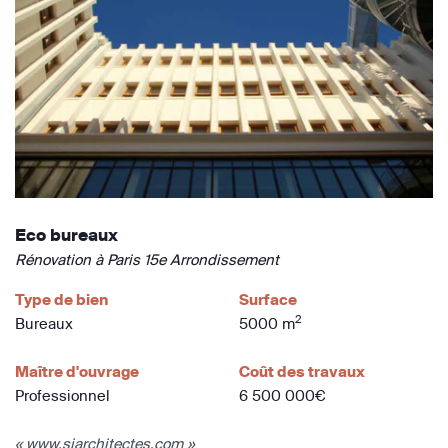
Eco bureaux
Rénovation à Paris 15e Arrondissement
Type de bien
Surface
2
Bureaux
5000 m
Maître d'ouvrage
Coût des travaux
Professionnel
6 500 000€
« www.siarchitectes.com »