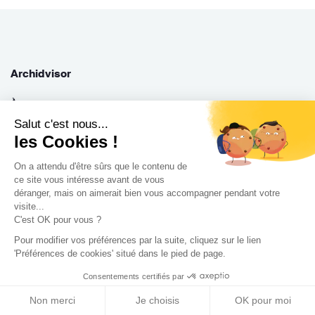
Archidvisor
À propos
Notre blog
Salut c'est nous...
les Cookies !
Presse
Nos partenaires
On a attendu d'être sûrs que le contenu de
ce site vous intéresse avant de vous
Nous contacter
déranger, mais on aimerait bien vous accompagner pendant votre
CGV / CGU
visite...
C'est OK pour vous ?
Politique de confidentialité
Gestion des cookies
Pour modifier vos préférences par la suite, cliquez sur le lien
'Préférences de cookies' situé dans le pied de page.
Consentements certifiés par
Porteurs de projet
Non merci
Je choisis
OK pour moi