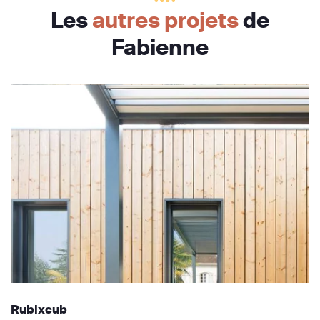
Les
autres projets
de
Fabienne
Rubixcub