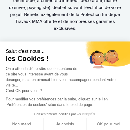
(architecte, architecte d'intérieur, décorateur, maître
d'œuvre, paysagiste) idéal et suivent l'évolution de votre
projet. Bénéficiez également de la Protection Juridique
Travaux MMA offerte et de nombreuses garanties
exclusives.
Salut c'est nous...
les Cookies !
On a attendu d'être sûrs que le contenu de
ce site vous intéresse avant de vous
3 rendez-vous
gratuits
déranger, mais on aimerait bien vous accompagner pendant votre
visite...
Pas de mauvaise surprise. Rencontrez gratuitement et sans
C'est OK pour vous ?
engagement trois Concepteurs et recevez en quelques
Pour modifier vos préférences par la suite, cliquez sur le lien
jours leur proposition d'accompagnement.
'Préférences de cookies' situé dans le pied de page.
Consentements certifiés par
Non merci
Je choisis
OK pour moi