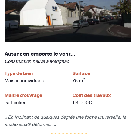
Autant en emporte le vent...
Construction neuve à Mérignac
Type de bien
Surface
2
Maison individuelle
75 m
Maître d'ouvrage
Coût des travaux
Particulier
113 000€
« En inclinant de quelques degrés une forme universelle, le
studio elua® déforme... »