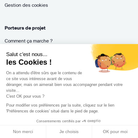
Gestion des cookies
Porteurs de projet
Comment ça marche ?
Questions fréquentes
Salut c'est nous...
Mission de conseil
les Cookies !
Contractant Général
On a attendu d'être sûrs que le contenu de
S'inscrire
ce site vous intéresse avant de vous
Nos architectes
déranger, mais on aimerait bien vous accompagner pendant votre
visite...
Nos guides
C'est OK pour vous ?
Nos réalisations
Pour modifier vos préférences par la suite, cliquez sur le lien
Nos avis
'Préférences de cookies' situé dans le pied de page.
Consentements certifiés par
Non merci
Je choisis
OK pour moi