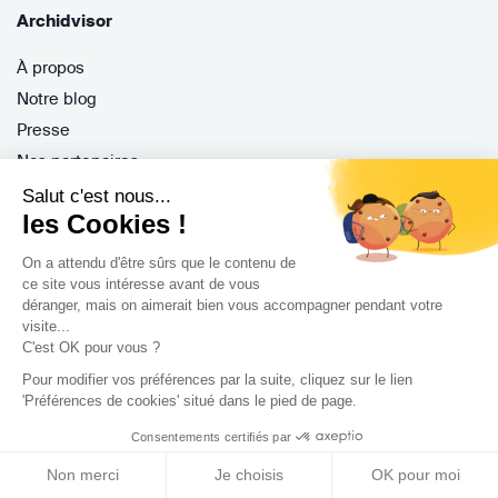
Archidvisor
À propos
Notre blog
Presse
Nos partenaires
Nous contacter
Salut c'est nous...
les Cookies !
CGV / CGU
Politique de confidentialité
On a attendu d'être sûrs que le contenu de
Gestion des cookies
ce site vous intéresse avant de vous
déranger, mais on aimerait bien vous accompagner pendant votre
visite...
C'est OK pour vous ?
Porteurs de projet
Pour modifier vos préférences par la suite, cliquez sur le lien
'Préférences de cookies' situé dans le pied de page.
Comment ça marche ?
Consentements certifiés par
Questions fréquentes
Mission de conseil
Non merci
Je choisis
OK pour moi