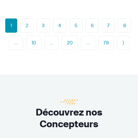
1
2
3
4
5
6
7
8
...
10
...
20
...
78
⟩
Découvrez nos
Concepteurs