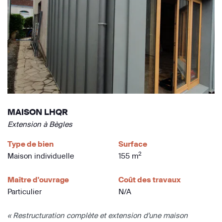
MAISON LHQR
Extension à Bègles
Type de bien
Surface
2
Maison individuelle
155 m
Maître d'ouvrage
Coût des travaux
Particulier
N/A
« Restructuration complète et extension d'une maison