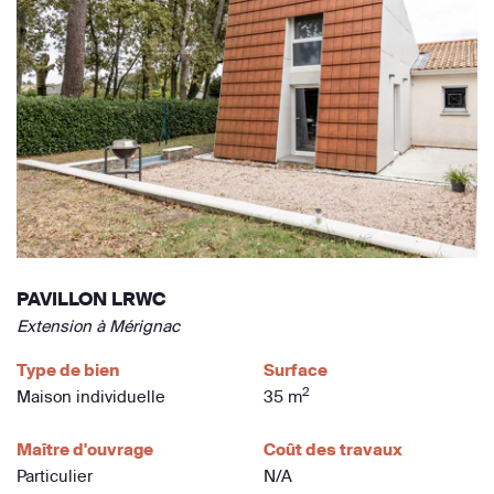
PAVILLON LRWC
Extension à Mérignac
Type de bien
Surface
2
Maison individuelle
35 m
Maître d'ouvrage
Coût des travaux
Particulier
N/A