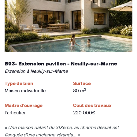
B93- Extension pavillon - Neuilly-sur-Marne
Extension à Neuilly-sur-Marne
Type de bien
Surface
2
Maison individuelle
80 m
Maître d'ouvrage
Coût des travaux
Particulier
220 000€
« Une maison datant du XIXème, au charme désuet est
flanquée d'une ancienne véranda... »