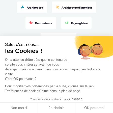
Architectes
Architectes d'intérieur
Décorateurs
Paysagistes
Maîtres d’œuvre
Salut c'est nous...
les Cookies !
On a attendu d'être sûrs que le contenu de
ce site vous intéresse avant de vous
déranger, mais on aimerait bien vous accompagner pendant votre
visite...
C'est OK pour vous ?
Pour modifier vos préférences par la suite, cliquez sur le lien
'Préférences de cookies' situé dans le pied de page.
Faire appel à nos
Consentements certifiés par
professionnels pour votre
Non merci
Je choisis
OK pour moi