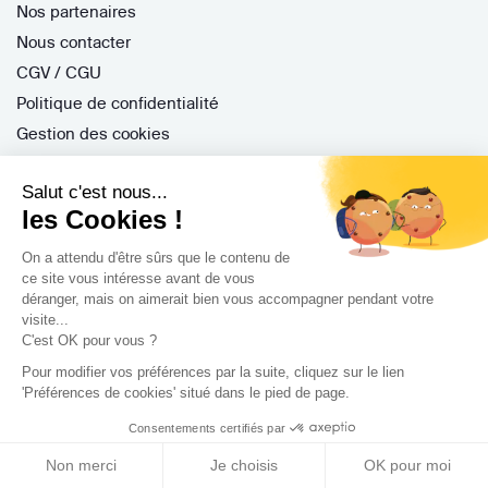
Nos partenaires
Nous contacter
CGV / CGU
Politique de confidentialité
Gestion des cookies
Salut c'est nous...
Porteurs de projet
les Cookies !
On a attendu d'être sûrs que le contenu de
Comment ça marche ?
ce site vous intéresse avant de vous
Questions fréquentes
déranger, mais on aimerait bien vous accompagner pendant votre
Mission de conseil
visite...
C'est OK pour vous ?
Contractant Général
Pour modifier vos préférences par la suite, cliquez sur le lien
S'inscrire
'Préférences de cookies' situé dans le pied de page.
Nos architectes
Consentements certifiés par
Nos guides
Non merci
Je choisis
OK pour moi
Nos réalisations