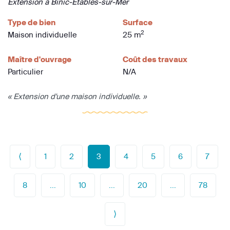
Extension à Binic-Étables-sur-Mer
Type de bien
Surface
2
Maison individuelle
25 m
Maître d'ouvrage
Coût des travaux
Particulier
N/A
« Extension d'une maison individuelle. »
⟨
1
2
3
4
5
6
7
8
...
10
...
20
...
78
⟩