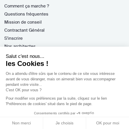
Comment ça marche ?
Questions fréquentes
Mission de conseil
Contractant Général
S'inscrire
Nos architectes
Nos guides
Salut c'est nous...
les Cookies !
Nos réalisations
Nos avis
On a attendu d'être sûrs que le contenu de ce site vous intéresse
avant de vous déranger, mais on aimerait bien vous accompagner
pendant votre visite...
C'est OK pour vous ?
Pour modifier vos préférences par la suite, cliquez sur le lien
'Préférences de cookies' situé dans le pied de page.
Professionnels
Consentements certifiés par
Je suis architecte
Non merci
Je choisis
OK pour moi
Je suis une entreprise