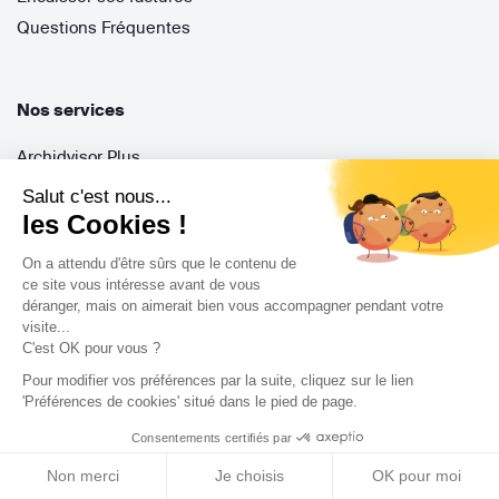
Questions Fréquentes
Nos services
Archidvisor Plus
Trouver un architecte selon votre type de travaux
Salut c'est nous...
Trouver un architecte dans votre ville
les Cookies !
Trouver de l'inspiration
On a attendu d'être sûrs que le contenu de
ce site vous intéresse avant de vous
déranger, mais on aimerait bien vous accompagner pendant votre
visite...
Rejoignez-nous !
C'est OK pour vous ?
Pour modifier vos préférences par la suite, cliquez sur le lien
'Préférences de cookies' situé dans le pied de page.
Consentements certifiés par
Non merci
Je choisis
OK pour moi