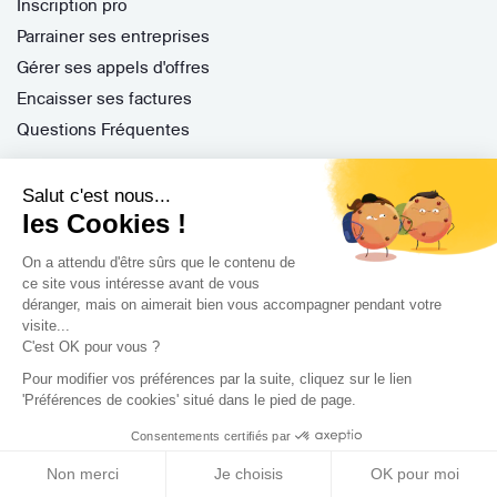
Inscription pro
Parrainer ses entreprises
Gérer ses appels d'offres
Encaisser ses factures
Questions Fréquentes
Salut c'est nous...
Nos services
les Cookies !
Archidvisor Plus
On a attendu d'être sûrs que le contenu de
ce site vous intéresse avant de vous
Trouver un architecte selon votre type de travaux
déranger, mais on aimerait bien vous accompagner pendant votre
Trouver un architecte dans votre ville
visite...
C'est OK pour vous ?
Trouver de l'inspiration
Pour modifier vos préférences par la suite, cliquez sur le lien
'Préférences de cookies' situé dans le pied de page.
Rejoignez-nous !
Consentements certifiés par
Non merci
Je choisis
OK pour moi