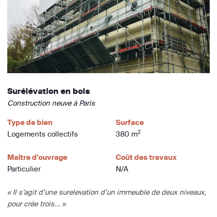
Surélévation en bois
Construction neuve à Paris
Type de bien
Surface
2
Logements collectifs
380 m
Maître d'ouvrage
Coût des travaux
Particulier
N/A
« Il s’agit d’une surelevation d’un immeuble de deux niveaux,
pour crée trois... »