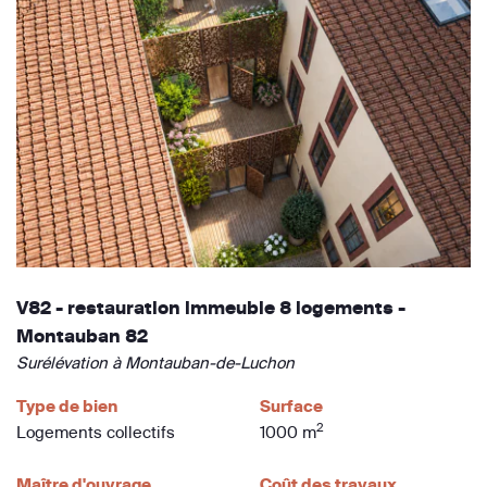
V82 - restauration immeuble 8 logements -
Montauban 82
Surélévation à Montauban-de-Luchon
Type de bien
Surface
2
Logements collectifs
1000 m
Maître d'ouvrage
Coût des travaux