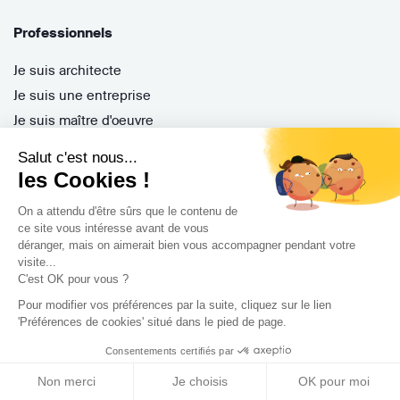
Professionnels
Je suis architecte
Je suis une entreprise
Je suis maître d'oeuvre
Je suis un architecte d'intérieur
Salut c'est nous...
Je suis décorateur
les Cookies !
Je suis un paysagiste
On a attendu d'être sûrs que le contenu de
Je suis contractant général
ce site vous intéresse avant de vous
Inscription pro
déranger, mais on aimerait bien vous accompagner pendant votre
visite...
Parrainer ses entreprises
C'est OK pour vous ?
Gérer ses appels d'offres
Pour modifier vos préférences par la suite, cliquez sur le lien
Encaisser ses factures
'Préférences de cookies' situé dans le pied de page.
Questions Fréquentes
Consentements certifiés par
Non merci
Je choisis
OK pour moi