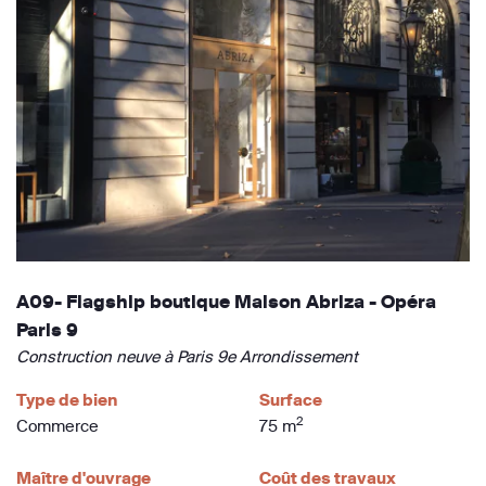
A09- Flagship boutique Maison Abriza - Opéra
Paris 9
Construction neuve à Paris 9e Arrondissement
Type de bien
Surface
2
Commerce
75 m
Maître d'ouvrage
Coût des travaux