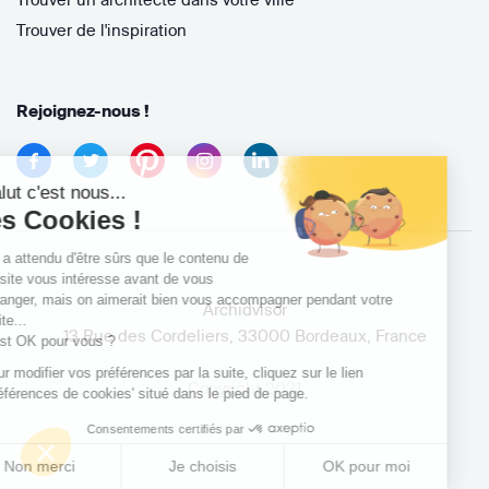
Trouver de l'inspiration
Rejoignez-nous !
Salut c'est nous...
les Cookies !
On a attendu d'être sûrs que le contenu de
ce site vous intéresse avant de vous
déranger, mais on aimerait bien vous accompagner pendant votre
Archidvisor
visite...
13 Rue des Cordeliers, 33000 Bordeaux, France
C'est OK pour vous ?
Pour modifier vos préférences par la suite, cliquez sur le lien
Copyright 2021
'Préférences de cookies' situé dans le pied de page.
Consentements certifiés par
Non merci
Je choisis
OK pour moi